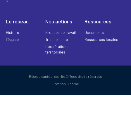
Le réseau
Nos actions
Ressources
Histoire
Groupes de travail
Documents
L'équipe
Tribune santé
Ressources locales
Coopérations
territoriales
Réseau santé précarité © Tous droits réservés
Création Bicome